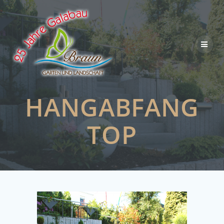
Skip
to
content
HANGABFANG
TOP