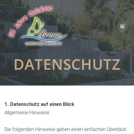
Skip
to
content
DATENSCHUTZ
1. Datenschutz auf einen Blick
Allgemeine Hinweise
Die folgenden Hinweise geben einen einfachen Überblick